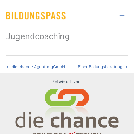
Skip
to
content
Jugendcoaching
←
die chance Agentur gGmbH
Biber Bildungsberatung
→
Entwickelt von: